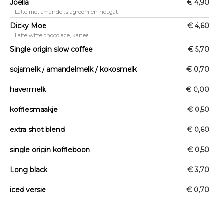
Joëlla
€ 4,90
Latte met amandel, slagroom en nougat
Dicky Moe
€ 4,60
Latte witte chocolade, kaneel
Single origin slow coffee
€ 5,70
sojamelk / amandelmelk / kokosmelk
€ 0,70
havermelk
€ 0,00
koffiesmaakje
€ 0,50
extra shot blend
€ 0,60
single origin koffieboon
€ 0,50
Long black
€ 3,70
iced versie
€ 0,70