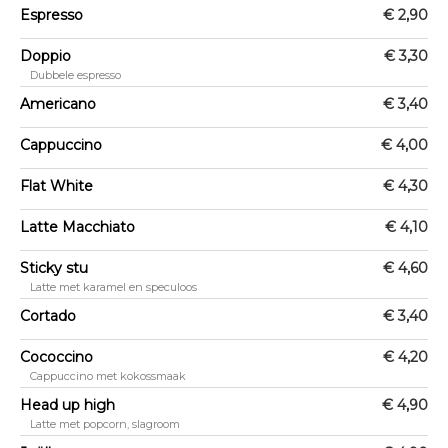
Espresso
€ 2,90
Doppio
€ 3,30
Dubbele espresso
Americano
€ 3,40
Cappuccino
€ 4,00
Flat White
€ 4,30
Latte Macchiato
€ 4,10
Sticky stu
€ 4,60
Latte met karamel en speculoos
Cortado
€ 3,40
Cococcino
€ 4,20
Cappuccino met kokossmaak
Head up high
€ 4,90
Latte met popcorn, slagroom