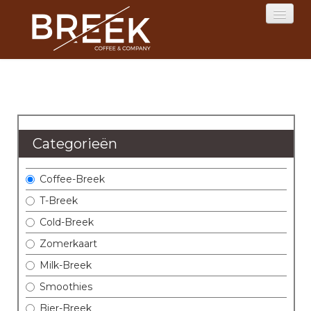
HOME
MENU
Categorieën
RESERVATIES
Coffee-Breek
LOGIN
T-Breek
CONTACT
Cold-Breek
Zomerkaart
Milk-Breek
Smoothies
Bier-Breek